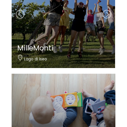
MilleMonti
Lago di Iseo