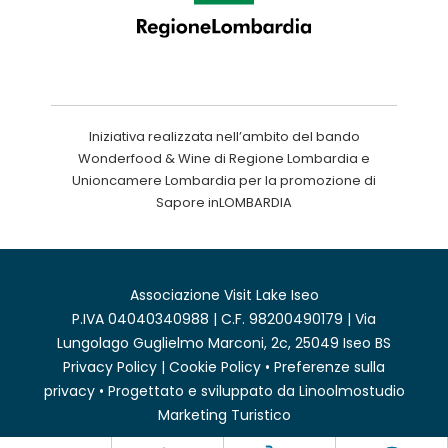
Iniziativa realizzata nell’ambito del bando
Wonderfood & Wine di Regione Lombardia e
Unioncamere Lombardia per la promozione di
Sapore inLOMBARDIA
Associazione Visit Lake Iseo
P.IVA 04040340988 | C.F. 98200490179 | Via
Lungolago Guglielmo Marconi, 2c, 25049 Iseo BS
Privacy Policy
|
Cookie Policy
•
Preferenze sulla
privacy
• Progettato e sviluppato da
Linoolmostudio
Marketing Turistico