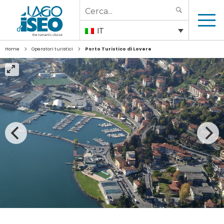
Search
SEARCH
for:
IT
>
>
Home
Operatori turistici
Porto Turistico di Lovere