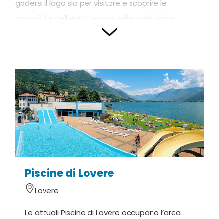
godersi il lago sia per visitare e scoprire le
meraviglie dell’entroterra e delle isole vicine.
Oltre ai numerosi ristoranti e bar, il Porto ospita la
Biblioteca, il Centro Civico Culturale e l’Ostello, a cui
s’aggiungono un’ampia area verde attrezzata per
bambini e famiglie e molteplici opportunità per
praticare sport quali vela, canottaggio, pattinaggio
su ghiaccio, nuoto, calcio, basket e tennis. A
completare l’area si trovano le piscine, con vasche
indoor e outdoor, scivoli e un grande prato solarium
affacciato direttamente sul lago.
Piscine di Lovere
Lovere
Le attuali Piscine di Lovere occupano l’area