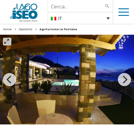
Search
SEARCH
for:
IT
>
>
Home
Ospitalita
Agriturismo Le Fontane