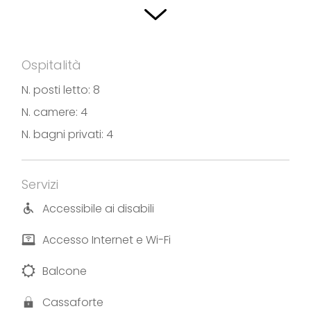
Natura, Biancaneve, Romantica T. E.) sono ampie e
molto luminose, curate nelle finiture e arredate con
materiali anallergici e atossici e sono dotate di
Ospitalità
tutti i comfort, bagno privato ed esclusiva veranda
a bordo piscina.
N. posti letto: 8
N. camere: 4
C’è anche la possibilità di chiedere la colazione.
N. bagni privati: 4
Fotografie e testi forniti da Agriturismo Le Fontane
Servizi
Accessibile ai disabili
Accesso Internet e Wi-Fi
Balcone
Cassaforte