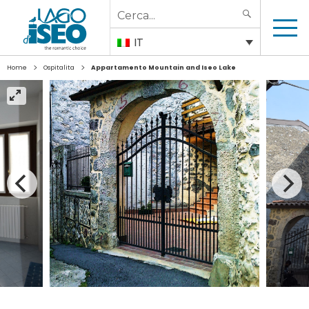
Search
SEARCH
for:
IT
>
>
Home
Ospitalita
Appartamento Mountain and Iseo Lake