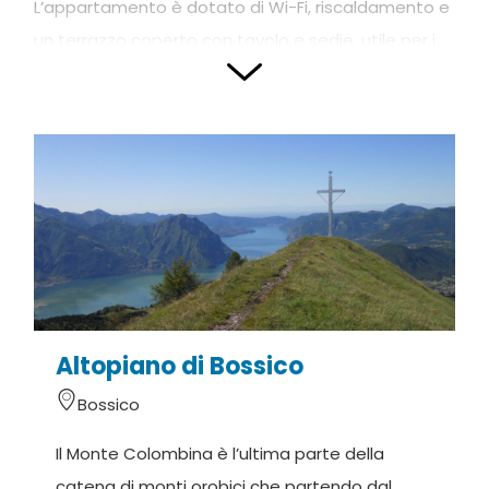
L’appartamento è dotato di Wi-Fi, riscaldamento e
un terrazzo coperto con tavolo e sedie, utile per i
pasti all’aperto. Il parcheggio si trova a meno di 5
minuti di cammino dall’appartamento.
Consigliamo di visitare i siti
bossico.com
e
hakunamatata.fun
per essere sempre aggiornati
sugli eventi programmati e avere ulteriori
informazioni sul territorio.
Fotografie e testi forniti da Mountain and Iseo Lake
Altopiano di Bossico
Bossico
Il Monte Colombina è l’ultima parte della
catena di monti orobici che partendo dal