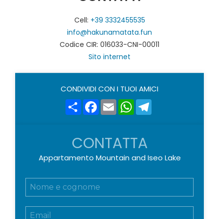
Cell:
+39 3332455535
info@hakunamatata.fun
Codice CIR: 016033-CNI-00011
Sito internet
CONDIVIDI CON I TUOI AMICI
Share
Facebook
Email
WhatsApp
Telegram
CONTATTA
Appartamento Mountain and Iseo Lake
N
o
m
E
e