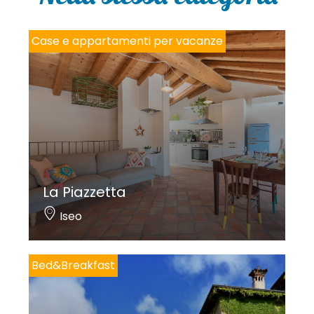
y
*
Case e appartamenti per vacanze
La Piazzetta
Iseo
Bed&Breakfast