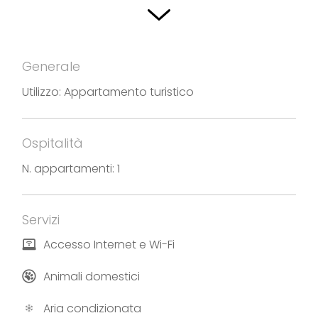
private, grande terrazzo dove è possible mangiare
esternamente con vista lago, aria condizionata,
internet wi-fii, TV Led satellitare, BBQ, parquet e
Generale
travi a vista, box privato.
Utilizzo: Appartamento turistico
Fotografie e testi forniti da CAV Vista Paradiso
Ospitalità
N. appartamenti: 1
Servizi
Accesso Internet e Wi-Fi
Animali domestici
Aria condizionata