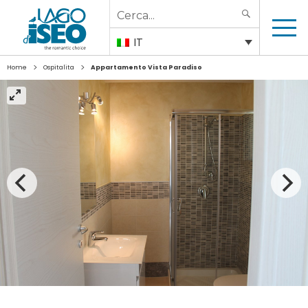
Search
SEARCH
for:
IT
>
>
Home
Ospitalita
Appartamento Vista Paradiso