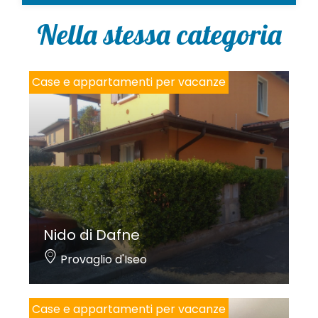
l
i
Nella stessa categoria
c
y
*
Case e appartamenti per vacanze
Nido di Dafne
Provaglio d'Iseo
Case e appartamenti per vacanze