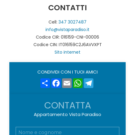
CONTATTI
Cell:
347 3027487
info@vistaparadiso.it
Codice CIR: 016159-CNI-00006
Codice CIN: IT016159C2J6AVVXPT
Sito internet
CONDIVIDI CON I TUOI AMICI
Share
Facebook
Email
WhatsApp
Telegram
CONTATTA
Appartamento Vista Paradiso
N