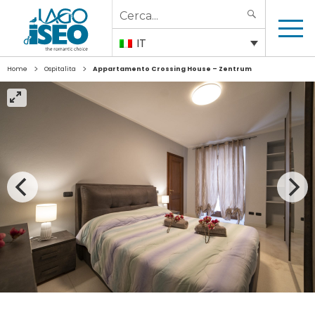
Search
SEARCH
for:
IT
>
>
Home
Ospitalita
Appartamento Crossing House – Zentrum