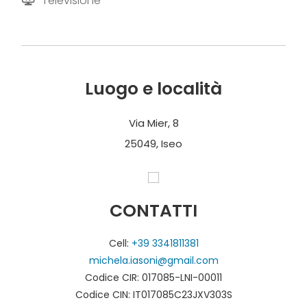
Televisione
Luogo e località
Via Mier, 8
25049, Iseo
CONTATTI
Cell:
+39 3341811381
michela.iasoni@gmail.com
Codice CIR: 017085-LNI-00011
Codice CIN: IT017085C23JXV303S