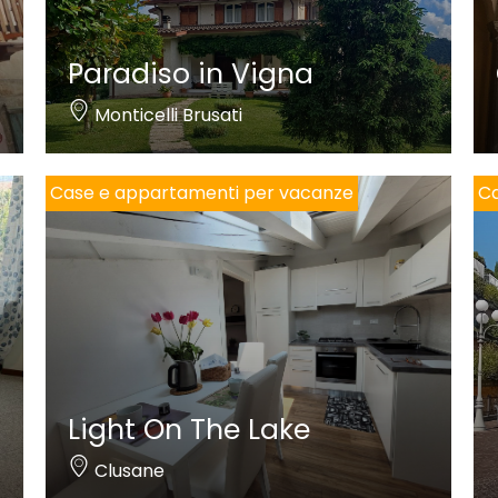
Paradiso in Vigna
Monticelli Brusati
Case e appartamenti per vacanze
Ca
Light On The Lake
Clusane