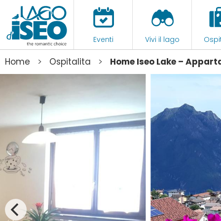
Eventi
Vivi il lago
Ospit
>
>
Home
Ospitalita
Home Iseo Lake – Apparta