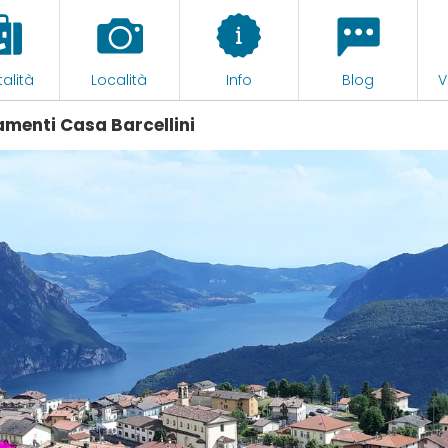
alità
Località
Info
Blog
V
menti Casa Barcellini