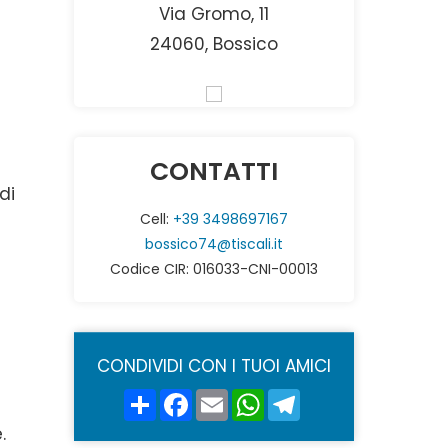
Via Gromo, 11
24060, Bossico
CONTATTI
di
Cell:
+39 3498697167
bossico74@tiscali.it
Codice CIR: 016033-CNI-00013
CONDIVIDI CON I TUOI AMICI
Share
Facebook
Email
WhatsApp
Telegram
.