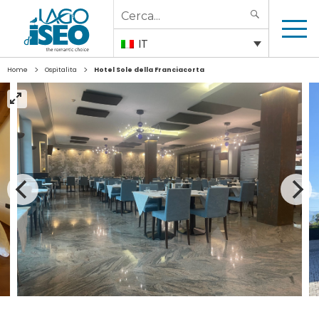
Search
SEARCH
for:
IT
>
>
Home
Ospitalita
Hotel Sole della Franciacorta