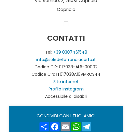
Via Sarnico, 2, 25031 Capriolo
Capriolo
CONTATTI
Tel:
+39 0307461548
info@soledellafranciacorta.it
Codice CIR: 017038-ALB-00002
Codice CIN: IT017038A16VMRCS44
Sito internet
Profilo Instagram
Accessibile ai disabili
CONDIVIDI CON I TUOI AMICI
Share
Facebook
Email
WhatsApp
Telegram