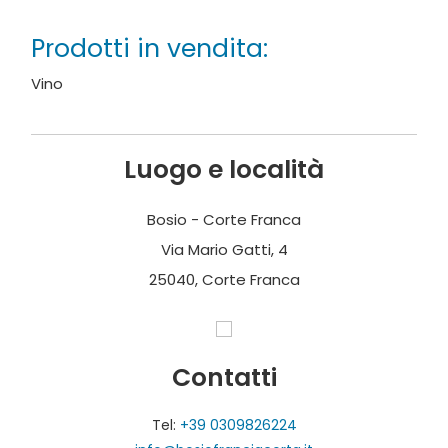
qualità, nel massimo rispetto dell’ambiente.
Prodotti in vendita:
Fotografie e testi forniti da Bosio
Vino
Servizi
:
Visite guidate: prenotazione anticipata
Luogo e località
Wine Shop
Bosio - Corte Franca
Via Mario Gatti, 4
25040, Corte Franca
Contatti
Tel:
+39 0309826224