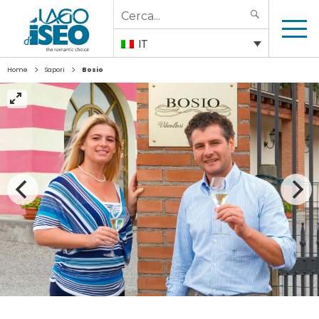
Search
SEARCH
for:
IT
>
>
Home
Sapori
Bosio