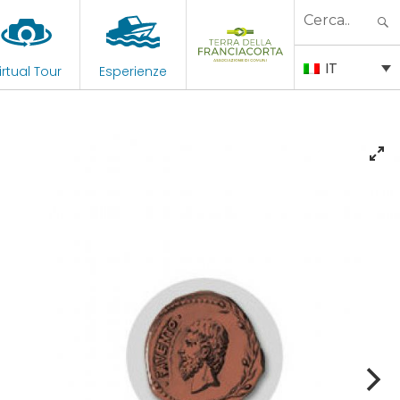
Search
for:
IT
irtual Tour
Esperienze