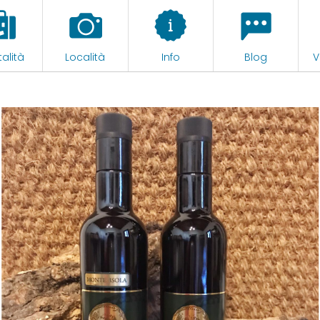
alità
Località
Info
Blog
V