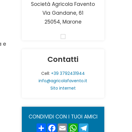
Società Agricola Favento
Via Gandane, 61
25054, Marone
a e
Contatti
Cell:
+39 3792431944
info@agricolafavento.it
Sito internet
CONDIVIDI CON I TUOI AMICI
Share
Facebook
Email
WhatsApp
Telegram