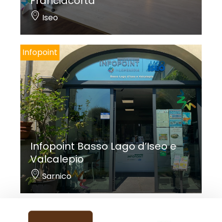
Franciacorta
Iseo
Infopoint
Infopoint Basso Lago d’Iseo e
Valcalepio
Sarnico