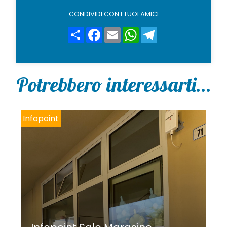
l
i
CONDIVIDI CON I TUOI AMICI
c
y
Share
Facebook
Email
WhatsApp
Telegram
*
Potrebbero interessarti...
Infopoint