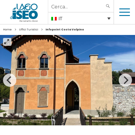
Search
SEARCH
for:
IT
>
>
Home
Uffici Turistici
Infopoint Costa Volpino