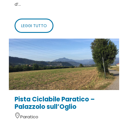
d’...
LEGGI TUTTO
Pista Ciclabile Paratico –
Palazzolo sull’Oglio
Paratico