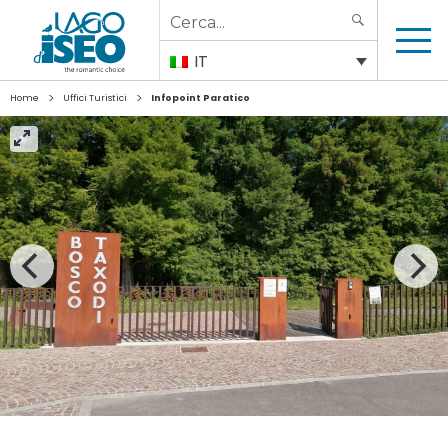
Search
SEARCH
for:
IT
>
>
Home
Uffici Turistici
Infopoint Paratico