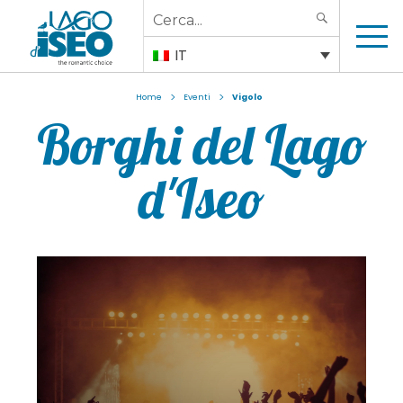
Search
SEARCH
for:
IT
>
>
Home
Eventi
Vigolo
Borghi del Lago
d'Iseo