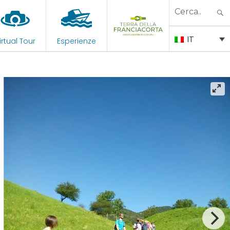
Search
for:
IT
irtual Tour
Esperienze