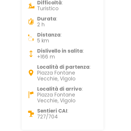
Difficoltà
:
Turistico
Durata
:
2 h
Distanza
:
5 km
Dislivello in salita
:
+166 m
Località di partenza
:
Piazza Fontane
Vecchie, Vigolo
Località di arrivo
:
Piazza Fontane
Vecchie, Vigolo
Sentieri CAI
:
727/704