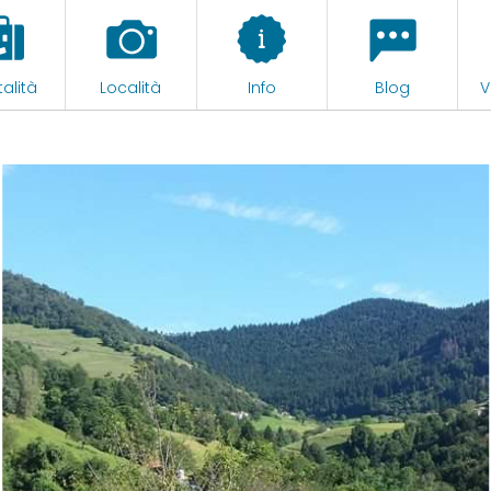
alità
Località
Info
Blog
V