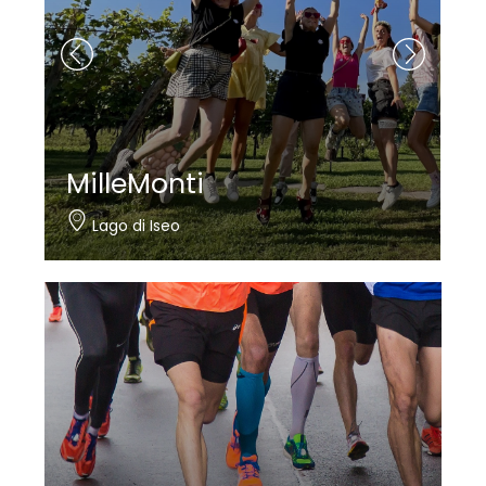
MilleMonti
Lago di Iseo