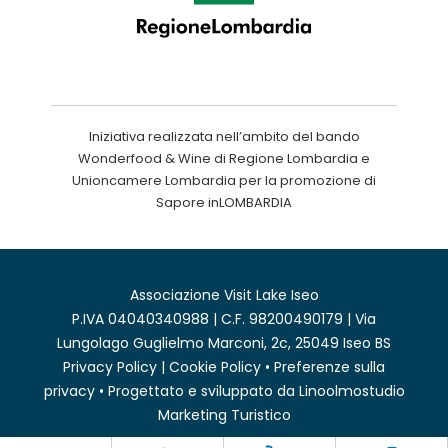
Iniziativa realizzata nell’ambito del bando
Wonderfood & Wine di Regione Lombardia e
Unioncamere Lombardia per la promozione di
Sapore inLOMBARDIA
Associazione Visit Lake Iseo
P.IVA 04040340988 | C.F. 98200490179 | Via
Lungolago Guglielmo Marconi, 2c, 25049 Iseo BS
Privacy Policy
|
Cookie Policy
•
Preferenze sulla
privacy
• Progettato e sviluppato da
Linoolmostudio
Marketing Turistico