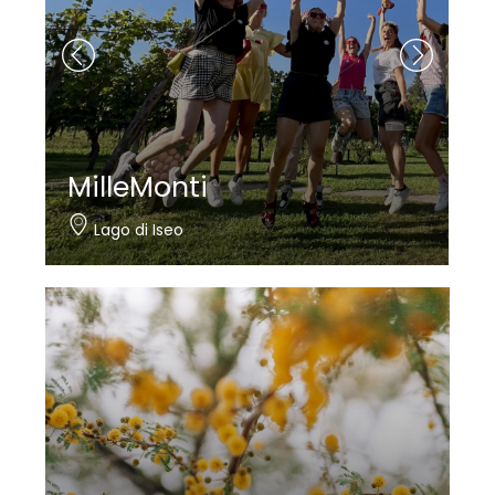
MilleMonti
Lago di Iseo