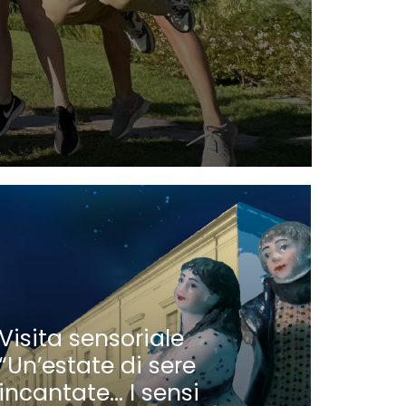
Nauti
Parat
Visita sensoriale
“Un’estate di sere
incantate… I sensi