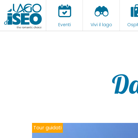
Eventi
Vivi il lago
Ospit
Da
Tour guidati