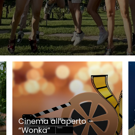
Cinema all’aperto –
“Wonka”