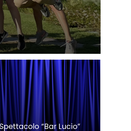
Nauti
Parat
Spettacolo “Bar Lucio”