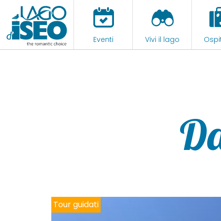
Eventi
Vivi il lago
Ospit
Da
Tour guidati