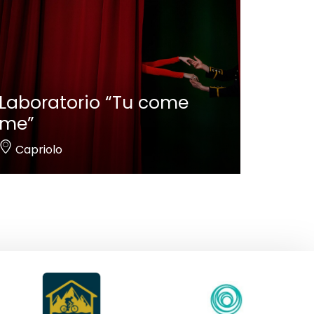
Laboratorio “Tu come
me”
Capriolo