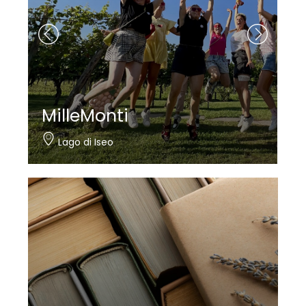
MilleMonti
Lago di Iseo