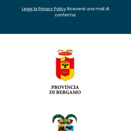
Leggi la Privacy Policy
Riceverai una mail di
conferma.