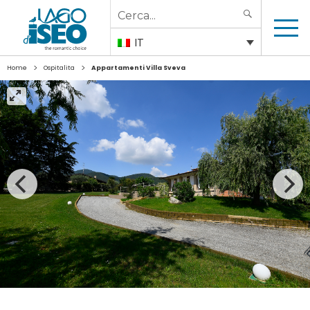
Search
SEARCH
for:
IT
>
>
Home
Ospitalita
Appartamenti Villa Sveva