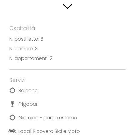
privato, anche per biciclette o motocicli.
È inoltre presente un loft, un bilocale di 60 mq con
bagno finestrato, una camera, ampio
Ospitalità
soggiorno/cucina con patio esterno e posto auto
N. posti letto: 6
interno privato a disposizione degli ospiti, anche
N. camere: 3
per biciclette o motocicli.
N. appartamenti: 2
Fotografie e testi forniti da Villa Sveva
Servizi
Balcone
Frigobar
Giardino - parco esterno
Locali Ricovero Bici e Moto