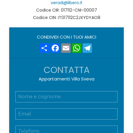
veradi@libero.it
Codice CIR: 017112-CNI-00007
Codice CIN: IT017112C2JXYDYAO8
CONDIVIDI CON I TUOI AMICI
Share
Facebook
Email
WhatsApp
Telegram
CONTATTA
Appartamenti Villa Sveva
N
o
m
E
e
m
e
a
c
T
i
o