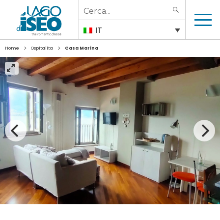
Search
SEARCH
for:
IT
>
>
Home
Ospitalita
Casa Marina