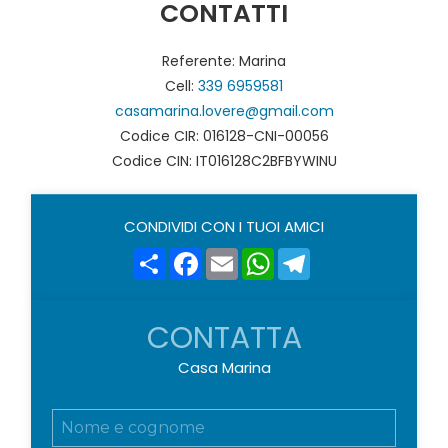
CONTATTI
Referente: Marina
Cell:
339 6959581
casamarina.lovere@gmail.com
Codice CIR: 016128-CNI-00056
Codice CIN: IT016128C2BFBYWINU
CONDIVIDI CON I TUOI AMICI
Share
Facebook
Email
WhatsApp
Telegram
CONTATTA
Casa Marina
N
o