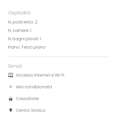
bambini <3 anni (dimensioni del lettino 120 cm x 60
cm). E’ richiesto un soggiorno minimo di 2 notti.
Ospitalità
N. posti letto: 2
N. camere: 1
Fotografie e testi forniti dall’appartamento “Casa
N. bagni privati: 1
Marina”
Piano: Terzo piano
Servizi
Accesso Internet e Wi-Fi
Aria condizionata
Cassaforte
Centro Storico