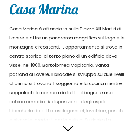
Casa Marina
Casa Marina è affacciata sulla Piazza XIII Martiri di
Lovere e offre un panorama magnifico sul lago e le
montagne circostanti. L’appartamento si trova in
centro storico, al terzo piano di un edificio dove
visse, nel 1800, Bartolomea Capitanio, Santa
patrona di Lovere. Il bilocale si sviluppa su due livelli:
al primo si trovano il soggiorno e la cucina mentre
soppalcati, la camera da letto, il bagno e una
cabina armadio. A disposizione degli ospiti
biancheria da letto, asciugamani, lavatrice, posate
e stoviglie, prodotti per la pulizia. Su richiesta,
disponibile gratis un lettino da campeggio per