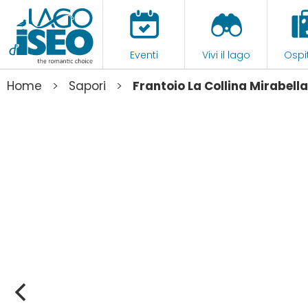
Eventi
Vivi il lago
Ospit
>
>
Home
Sapori
Frantoio La Collina Mirabella