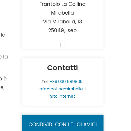
Frantoio La Collina
Mirabella
Via Mirabella, 13
25049, Iseo
 la
 la
Contatti
to è
Tel:
+39.030 9898051
e,
info@collinamirabella.it
Sito internet
CONDIVIDI CON I TUOI AMICI