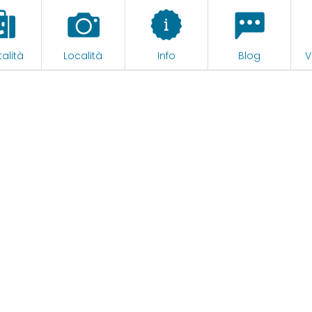
alità
Località
Info
Blog
V