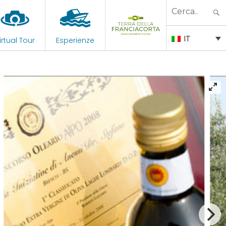
Search
for:
IT
irtual Tour
Esperienze