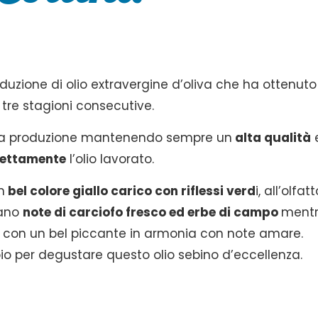
duzione di olio extravergine d’oliva che ha ottenuto
tre stagioni consecutive.
e la produzione mantenendo sempre un
alta qualità
e
rettamente
l’olio lavorato.
n
bel colore giallo carico con riflessi verd
i, all’olfat
cano
note di carciofo fresco ed erbe di campo
mentr
 con un bel piccante in armonia con note amare.
io per degustare questo olio sebino d’eccellenza.