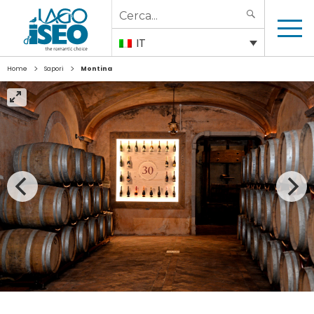
Search
SEARCH
for:
IT
>
>
Home
Sapori
Montina