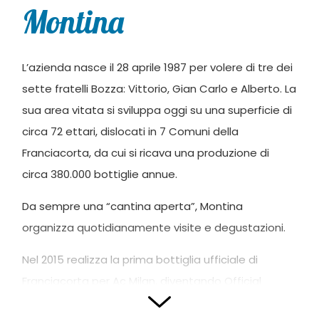
Montina
L’azienda nasce il 28 aprile 1987 per volere di tre dei
sette fratelli Bozza: Vittorio, Gian Carlo e Alberto. La
sua area vitata si sviluppa oggi su una superficie di
circa 72 ettari, dislocati in 7 Comuni della
Franciacorta, da cui si ricava una produzione di
circa 380.000 bottiglie annue.
Da sempre una “cantina aperta”, Montina
organizza quotidianamente visite e degustazioni.
Nel 2015 realizza la prima bottiglia ufficiale di
Franciacorta per Ac Milan, diventando Official
sparkling wine della squadra Rossonera. Nel 2016