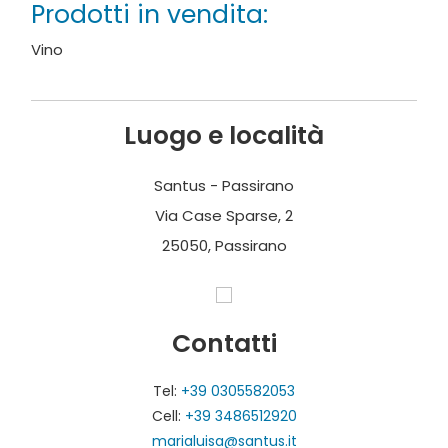
Prodotti in vendita:
costruzione, edificata secondo i criteri
dell’ecostenibilità per essere il meno impattante
Vino
possibile nell’ambiente.
L’azienda dispone di un wine shop e di uno spazio
Luogo e località
accoglienza sia interno che esterno.
Fotografie e testi forniti da Santus.
Santus - Passirano
Via Case Sparse, 2
Servizi:
25050, Passirano
Visite in cantina su prenotazione
Wine shop
Contatti
Tel:
+39 0305582053
Cell:
+39 3486512920
marialuisa@santus.it