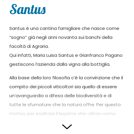
Santus
Santus è una cantina famigliare che nasce come
“sogno” già negli anni novanta sui banchi della
facoltà di Agraria.
Qui infatti, Maria Luisa Santus e Gianfranco Pagano
gestiscono l’azienda dalla vigna alla bottiglia.
Alla base della loro filosofia c’è la convinzione che il
compito dei piccoli viticoltori sia quello di essere
un’avanguardia a difesa delle biodiversità e di
tutte le sfumature che la natura offre. Per questo
motivo, per esaltare il legame vite-clima-uomo
non si producono cuvée, ma si mette in bottiglia il
prodotto di singole vendemmie.