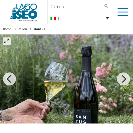
Search
SEARCH
for:
IT
>
>
Home
Sapori
Santus