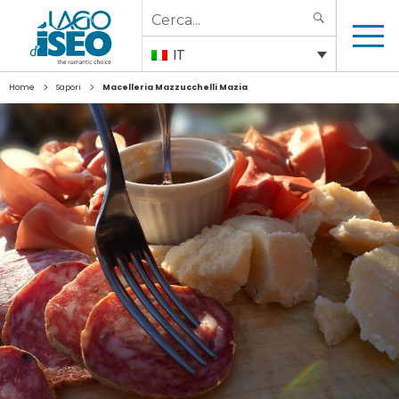
Search
SEARCH
for:
IT
>
>
Home
Sapori
Macelleria Mazzucchelli Mazia