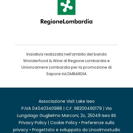
Iniziativa realizzata nell’ambito del bando
Wonderfood & Wine di Regione Lombardia e
Unioncamere Lombardia per la promozione di
Sapore inLOMBARDIA
Associazione Visit Lake Iseo
P.IVA 04040340988 | C.F. 98200490179 | Via
Lungolago Guglielmo Marconi, 2c, 25049 Iseo BS
Privacy Policy
|
Cookie Policy
•
Preferenze sulla
privacy
• Progettato e sviluppato da
Linoolmostudio