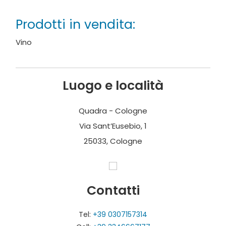
Servizi
:
Prodotti in vendita:
Visite guidate: prenotazione anticipata
Vino
Wine shop (assaggio prima dell’acquisto)
Ristorante
Luogo e località
Quadra - Cologne
Via Sant’Eusebio, 1
25033, Cologne
Contatti
Tel:
+39 0307157314