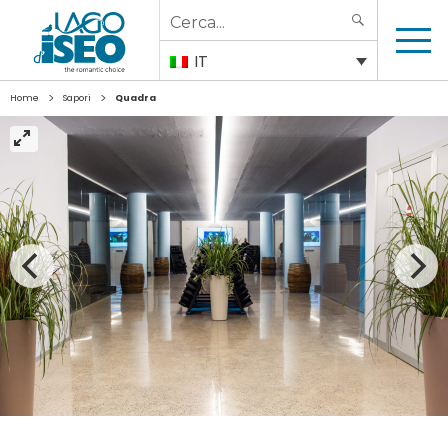
Search
SEARCH
for:
IT
>
>
Home
Sapori
Quadra