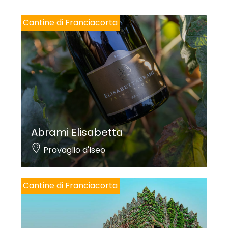
*
Cantine di Franciacorta
Abrami Elisabetta
Provaglio d'Iseo
Cantine di Franciacorta