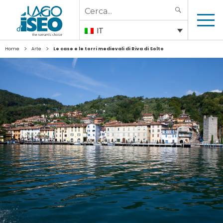
Search
SEARCH
for:
IT
>
>
Home
Arte
Le case e le torri medievali di Riva di Solto