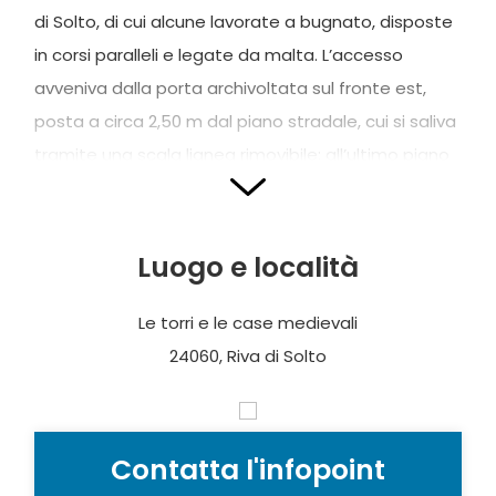
di Solto, di cui alcune lavorate a bugnato, disposte
in corsi paralleli e legate da malta. L’accesso
avveniva dalla porta archivoltata sul fronte est,
posta a circa 2,50 m dal piano stradale, cui si saliva
tramite una scala lignea rimovibile; all’ultimo piano
a sud si apriva una finestra per l’avvistamento sul
lago, mentre sugli altri lati vi erano le feritoie. La
torre faceva parte di un piccolo nucleo fortificato
Luogo e località
costruito a metà del XIII secolo: del muro di cinta
del fortilizio si conserva una porzione lunga oltre 20
Le torri e le case medievali
m (sul fronte est di via Torre), la cui parte originaria
24060, Riva di Solto
(la più vicina al piano stradale) è in bozze bugnate
di alto livello tecnico-esecutivo.
Contatta l'infopoint
Altre due torri si trovano all’interno dell’abitato