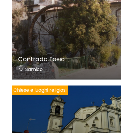
funzione commerciale: al piano terra si trovavano
le botteghe, mentre la zona residenziale era al
primo piano; altre strutture con funzione
commerciale si conservano in vicolo Ruggeri (civico
1) con archivolti gemelli in travertino e porta
architravata (oggi di restauro).
Contrada Fosio
L’edificio a chiusura dell’insediamento medievale si
Sarnico
trova in via del Porto 107, tra la Villa Martinoni (XVII
secolo) e la chiesa di
San Rocco
(1530): dietro il
Chiese e luoghi religiosi
complesso fortificato di recente restauro, se ne
trova un altro posto su più livelli con portali al piano
terra e triplo ordine di finestre costruito nel XIV
secolo.