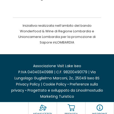
Iniziativa realizzata nell’ambito del bando
Wonderfood & Wine di Regione Lombardia e
Unioncamere Lombardia per la promozione di
Sapore inLOMBARDIA
Associazione Visit Lake Iseo
P.IVA 04040340988 | C.F. 98200490179 | Via
Lungolago Guglielmo Marconi, 2c, 25049 Iseo BS
Privacy Policy
|
Cookie Policy
•
Preferenze sulla
privacy
• Progettato e sviluppato da
Linoolmostudio
Marketing Turistico