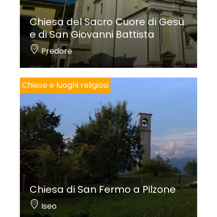
Chiesa del Sacro Cuore di Gesù
Federica Matteoni
e di San Giovanni Battista
Predore
Per saperne di più:
Chiese e luoghi religiosi
MATTEONI F.,
Riva di Solto, borgo medievale. Itinerario storico
culturale
, Ponteranica (Bg) 2010.
(http://www.rivadisolto.org/ita/rds/rivamedievale_01.asp)
PASINELLI B.,
Riva di Solto, Zorzino e Gargarino
, Bergamo 2013.
Foto copertina: Linoolmostudio
Chiesa di San Fermo a Pilzone
Iseo