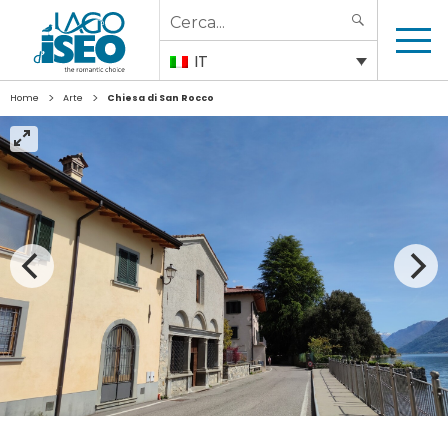
Search
SEARCH
for:
IT
>
>
Home
Arte
Chiesa di San Rocco