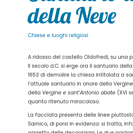
della Neve
Chiese e luoghi religiosi
A ridosso del castello Oldofredi, su una 
II secolo d.C. si erge ora il santuario d
1653 di demolire la chiesa intitolata a sa
l’attuale santuario in onore della Vergine.
della
Vergine e sant’Antonio abate
(XVI s
quanto ritenuto miracoloso.
La facciata presenta delle linee piuttos
Sarnico, di porsi in evidenza: si tratta, in
aggetto delle decorazioni. Le due porzion