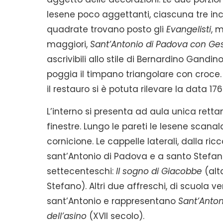
lesene poco aggettanti, ciascuna tre inca
quadrate trovano posto gli
Evangelisti
, 
maggiori,
Sant’Antonio di Padova con G
ascrivibili allo stile di Bernardino Gand
poggia il timpano triangolare con croce. 
il restauro si è potuta rilevare la data 176
L’interno si presenta ad aula unica rett
finestre. Lungo le pareti le lesene scana
cornicione. Le cappelle laterali, dalla ric
sant’Antonio di Padova e a santo Stefano.
settecenteschi:
Il sogno di Giacobbe
(alt
Stefano). Altri due affreschi, di scuola ven
sant’Antonio e rappresentano
Sant’Anton
dell’asino
(XVII secolo).