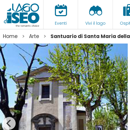
Eventi
Vivi il lago
Ospit
>
>
Home
Arte
Santuario di Santa Maria dell