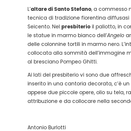
L’
altare di Santo Stefano
, a commesso m
tecnica di tradizione fiorentina diffusasi 
Seicento. Nel
presbiterio
il paliotto, in 
le statue in marmo bianco dell’
Angelo
an
delle colonnine tortili in marmo nero. L’i
collocata alla sommità dell’immagine m
al bresciano Pompeo Ghitti.
Ai lati del presbiterio vi sono due affresc
inserito in una cantoria decorata, c’è un 
appese due piccole opere, olio su tela, raf
attribuzione e da collocare nella secon
Antonio Burlotti