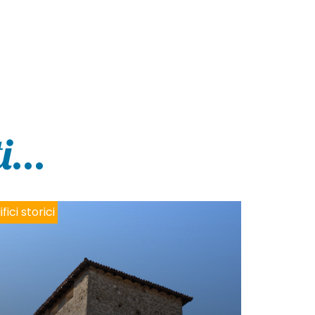
...
ifici storici