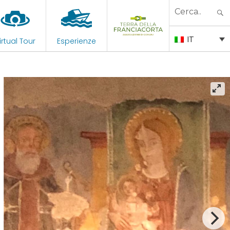
Search
for:
IT
irtual Tour
Esperienze