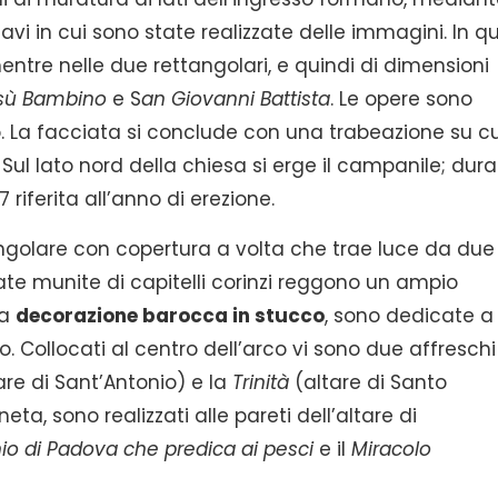
vi in cui sono state realizzate delle immagini. In qu
mentre nelle due rettangolari, e quindi di dimensioni
esù Bambino
e S
an Giovanni Battista
. Le opere sono
ino. La facciata si conclude con una trabeazione su cu
Sul lato nord della chiesa si erge il campanile; dur
7 riferita all’anno di erezione.
angolare con copertura a volta che trae luce da due
late munite di capitelli corinzi reggono un ampio
ca
decorazione barocca in stucco
, sono dedicate a
 Collocati al centro dell’arco vi sono due affreschi
are di Sant’Antonio) e la
Trinità
(altare di Santo
eta, sono realizzati alle pareti dell’altare di
io di Padova che predica ai pesci
e il
Miracolo