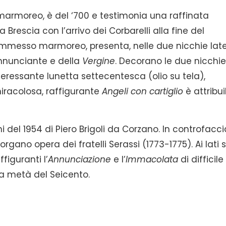
armoreo, è del ‘700 e testimonia una raffinata
a Brescia con l’arrivo dei Corbarelli alla fine del
commesso marmoreo, presenta, nelle due nicchie later
nunciante e della
Vergine
. Decorano le due nicchi
nteressante lunetta settecentesca (olio su tela),
iracolosa, raffigurante
Angeli con cartiglio
è attribui
hi del 1954 di Piero Brigoli da Corzano. In controfacci
organo opera dei fratelli Serassi (1773-1775). Ai lati
figuranti l’
Annunciazione
e l’
Immacolata
di difficile
da metà del Seicento.