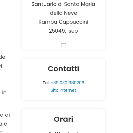
Santuario di Santa Maria
della Neve
Rampa Cappuccini
25049, Iseo
del
l
Contatti
Tel:
+39 030 980206
Sito internet
 in
ra di
Orari
ia e
te