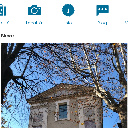
alità
Località
Info
Blog
V
a Neve