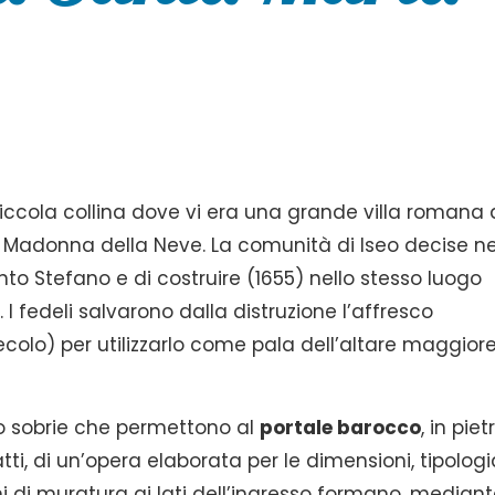
piccola collina dove vi era una grande villa romana 
ella Madonna della Neve. La comunità di Iseo decise ne
nto Stefano e di costruire (1655) nello stesso luogo
 I fedeli salvarono dalla distruzione l’affresco
ecolo) per utilizzarlo come pala dell’altare maggiore
to sobrie che permettono al
portale barocco
, in piet
fatti, di un’opera elaborata per le dimensioni, tipolog
i di muratura ai lati dell’ingresso formano, median