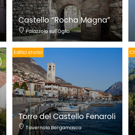
Castello “Rocha Magna”
Palazzolo sull'Oglio
Edifici storici
Ch
Torre del Castello Fenaroli
Tavernola Bergamasca