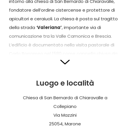
intorno alla chiesa di San Bernardo di Chiaravalle,
fondatore dell’ordine cistercense e protettore di
apicultori e ceraiuoli. La chiesa è posta sul tragitto
della strada ‘
Valeriana’
, importante via di
comunicazione tra la Valle Camonica e Brescia.
L’edificio è documentato nella visita pastorale di
Carlo Borromeo nel 1580 come cappella chiusa da
un cancello di legno. L’attuale edificio presenta una
facciata articolata da due coppie di lesene e
trabeazione aggettante, e conclusa dal timpano
Luogo e località
triangolare con una croce sommitale in ferro
battuto. Al centro della facciata il portale,
Chiesa di San Bernardo di Chiaravalle a
anticipato da quattro gradini, in pietra di Sarnico, è
Collepiano
definito con stipiti e cimasa riccamente decorati
Via Mazzini
con volute e girali vegetali che si concludono alla
25054, Marone