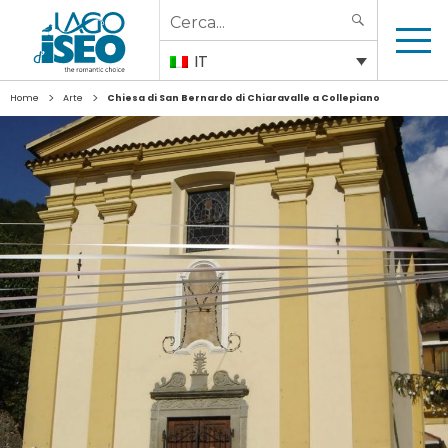
Search
SEARCH
for:
IT
>
>
Home
Arte
Chiesa di San Bernardo di Chiaravalle a Collepiano