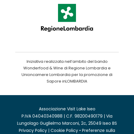
Iniziativa realizzata nell’ambito del bando
Wonderfood & Wine di Regione Lombardia e
Unioncamere Lombardia per la promozione di
Sapore inLOMBARDIA
Associazione Visit Lake Iseo
P.IVA 04040340988 | C.F. 98200490179 | Via
Lungolago Guglielmo Marconi, 2c, 25049 Iseo BS
Privacy Policy
|
Cookie Policy
•
Preferenze sulla