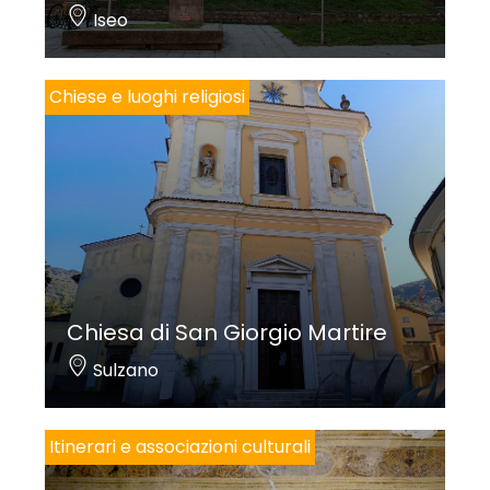
Iseo
Chiese e luoghi religiosi
Antonio Burlotti
Chiesa di San Giorgio Martire
Sulzano
Itinerari e associazioni culturali