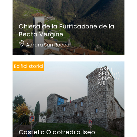
una cornicetta nera, al centro è inserito un
medaglione quadrilobato in marmo bianco con
Chiesa della Purificazione della
bassorilievo di
San Bernardo
che scaccia i diavoli
. Il
Beata Vergine
bassorilievo è attribuito alla bottega dei
Calegari
.
Adrara San Rocco
Nella volta vi è un affresco con
Colomba dello
Spirito Santo
e
Angeli con cartiglio
(secolo XX).
Collocati sulla parete di destra della navata due
Edifici storici
tele, attribuite a Pompeo Ghitti, allievo di Ottavio
Amigoni; rappresentano
Santa Lucia
e
Santa
Apollonia
. L’altra pala, raffigurante
Sant’Antonio di
Padova che riceve il Bambino
dalle mani della
Vergine
, è attribuita a Domenico Voltolini, allievo di
Andrea Celesti. La chiesa subì negli anni ’70 un
radicale restauro in parte vanificato da un incendio
Castello Oldofredi a Iseo
divampato nel dicembre del 2015.