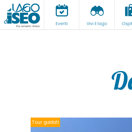
Eventi
Vivi il lago
Ospit
D
Tour guidati