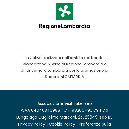
Iniziativa realizzata nell’ambito del bando
Wonderfood & Wine di Regione Lombardia e
Unioncamere Lombardia per la promozione di
Sapore inLOMBARDIA
Associazione Visit Lake Iseo
P.IVA 04040340988 | C.F. 98200490179 | Via
Lungolago Guglielmo Marconi, 2c, 25049 Iseo BS
Privacy Policy
|
Cookie Policy
•
Preferenze sulla