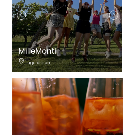
MilleMonti
Lago di Iseo