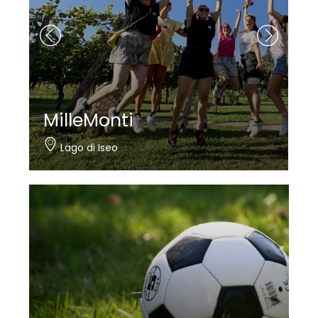
MilleMonti
N
Lago di Iseo