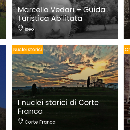
Marcello Vedari – Guida
Turistica Abilitata
Iseo
Nuclei storici
Ch
I nuclei storici di Corte
Franca
Corte Franca