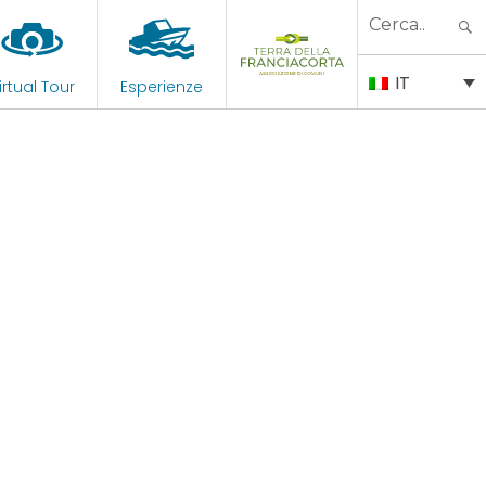
Search
for:
IT
irtual Tour
Esperienze