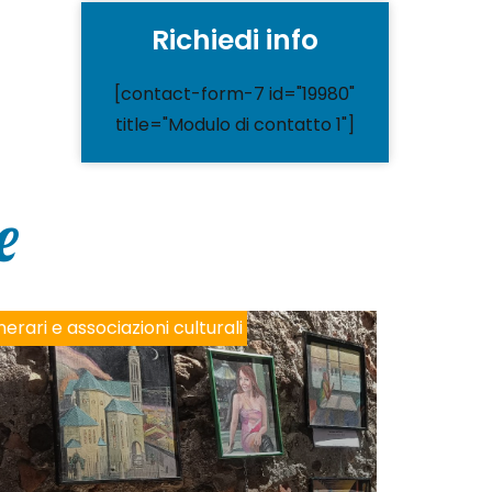
Richiedi info
[contact-form-7 id="19980"
title="Modulo di contatto 1"]
e
inerari e associazioni culturali