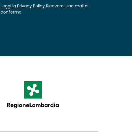
Leggi la Privacy Policy
Riceverai una mail di
conferma.