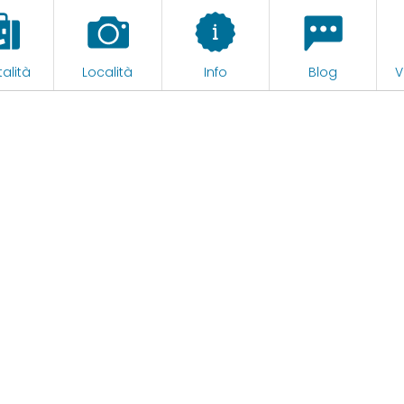
alità
Località
Info
Blog
V