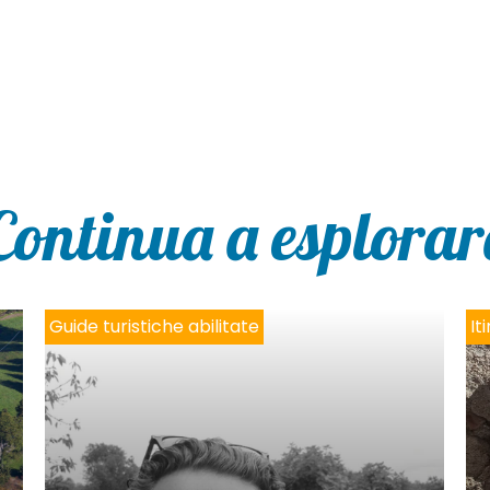
Continua a esplorar
Guide turistiche abilitate
It