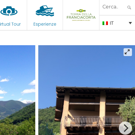
Search
for:
IT
irtual Tour
Esperienze