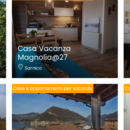
Casa Vacanza
Magnolia@27
Sarnico
Case e appartamenti per vacanze
Ca