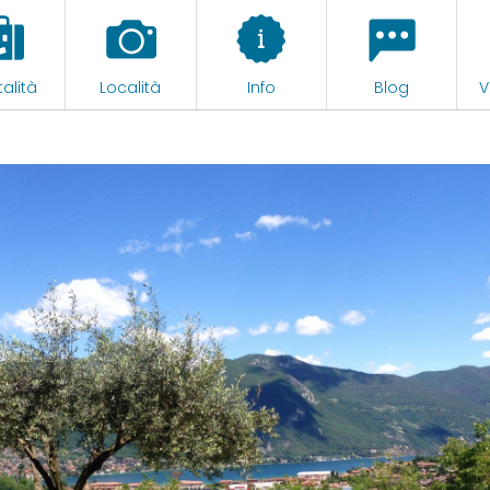
alità
Località
Info
Blog
V