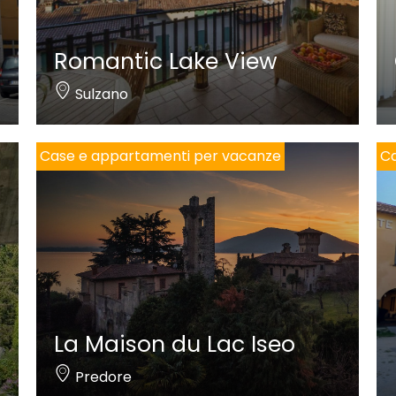
Romantic Lake View
Sulzano
Case e appartamenti per vacanze
Ca
La Maison du Lac Iseo
Predore