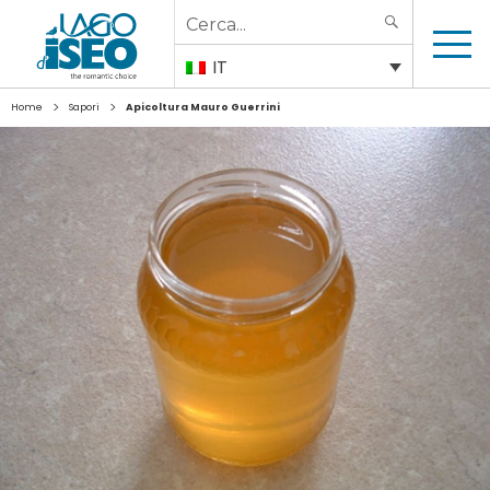
Search
SEARCH
for:
IT
>
>
Home
Sapori
Apicoltura Mauro Guerrini