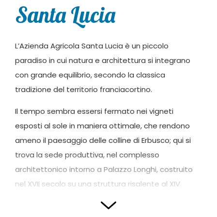
Santa Lucia
L’Azienda Agricola Santa Lucia è un piccolo
paradiso in cui natura e architettura si integrano
con grande equilibrio, secondo la classica
tradizione del territorio franciacortino.
Il tempo sembra essersi fermato nei vigneti
esposti al sole in maniera ottimale, che rendono
ameno il paesaggio delle colline di Erbusco; qui si
trova la sede produttiva, nel complesso
architettonico intorno a Palazzo Longhi, costruito
nel XVII secolo su una struttura risalente al XIV.
La sensazione è confermata visitando le cantine
dell’azienda, dove con grande passione vengono