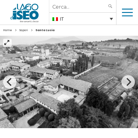
Search
SEARCH
for:
IT
>
>
Home
Sapori
Santa Lucia