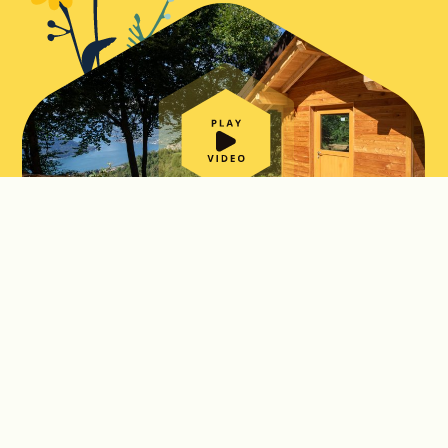
Strada delle Api
Il percorso, realizzato con il Contributo di Regione
Lombardia, è ideato per avvicinarci al mondo delle api e per
comprenderne l’importanza per la nostra vita di tutti giorni.
Impareremo a conoscerle, studieremo come vivono e dove
abitano. Lungo la strada, con l’aiuto delle bacheche e di un
apiario didattico, scopriremo l’importanza delle api e della