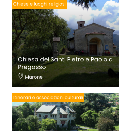
Chiese e luoghi religiosi
Per saperne di più:
TURLA F.,
Carzano
, Brescia 2010, pp. 116-137.
Fotografie.
www.visitmonteisola.it
Chiesa dei Santi Pietro e Paolo a
Pregasso
Marone
Itinerari e associazioni culturali