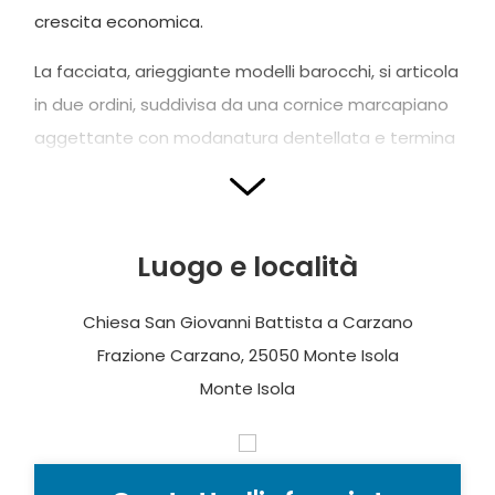
crescita economica.
La facciata, arieggiante modelli barocchi, si articola
in due ordini, suddivisa da una cornice marcapiano
aggettante con modanatura dentellata e termina
con un frontone curvilineo poggiante su una
trabeazione. Le nicchie tra le coppie di lesene,
tuscaniche nel primo ordine e composite nel
Luogo e località
secondo, accolgono le statue
dei
Santi
Pietro,
Paolo Giovanni
Chiesa San Giovanni Battista a Carzano
Battista
e
Ambrogio
(secolo XVIII). Interessanti
Frazione Carzano, 25050 Monte Isola
sono il portale modanato, in pietra di Botticino con
Monte Isola
timpano curvilineo spezzato, e il finestrone
sormontano da timpano; a sud si erge un
campanile con cinque campane del 1734