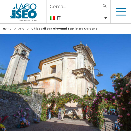
Search
SEARCH
for:
IT
>
>
Home
Arte
Chiesa di San Giovanni Battista a Carzano