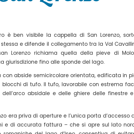
ro è ben visibile la cappella di San Lorenzo, sort
ra stessa e difende il collegamento tra la Val Cavall
 san Lorenzo richiama quella della pieve di Mol
 giurisdizione fino alle sponde del lago.
 con abside semicircolare orientata, edificata in pi
blocchi di tufo. Il tufo, lavorabile con estrema faci
 dell’arco absidale e delle ghiere delle finestre e
zo era priva di aperture e l’unica porta d’accesso d
i e di accurata fattura – che si apre sul lato nord
se romaniche del lago d’Iseo, consentiva di evitare