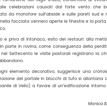
alle celebrazioni causati dal forte vento che b
minata da monofore sull’abside e sulle pareti sud e 
a nella facciata vennero aperte le finestre e la port
co.
o e privo di intonaco, esito dei restauri: alla metà
n parte in rovina, come conseguenza della perdit
 nel Settecento le visite pastorali registrano la ch
 abbandono.
i ogni elemento decorativo, suggerisce una cronol
azione del portale in blocchi di tufo si allontana d
panile di Vello) a favore di un’edificazione intorno 
Monica I