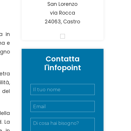
San Lorenzo
via Rocca
24063, Castro
a in
ina e
ogno
Contatta
l'infopoint
etra
lità,
N
 del
o
m
E
e
m
e
ella
a
c
M
i
o
. La
e
l
g
, in