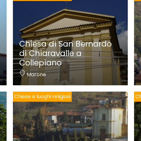
Chiesa di San Bernardo
di Chiaravalle a
Collepiano
Marone
Chiese e luoghi religiosi
Ch