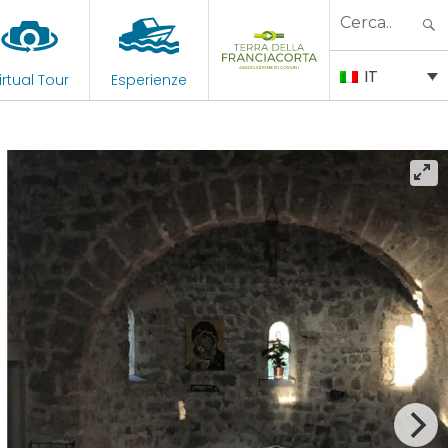
Search
for:
IT
irtual Tour
Esperienze