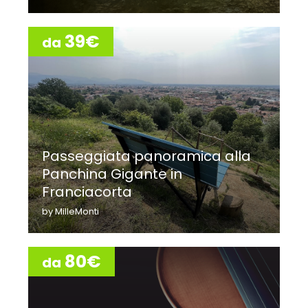
39€
da
Passeggiata panoramica alla
Panchina Gigante in
Franciacorta
by MilleMonti
80€
da