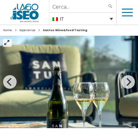
Search
SEARCH
for:
IT
>
>
Home
Esperienze
Santus Wine&Food Tasting