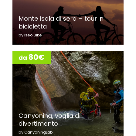
Monte Isola di sera – tour in
bicicletta
by Iseo Bike
80€
da
Canyoning, voglia di
divertimento
by CanyoningLab