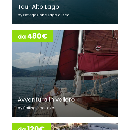
Tour Alto Lago
by Navigazione Lago d'Iseo
480€
da
Avventura in veliero
by Sailing Iseo Lake
120€
da