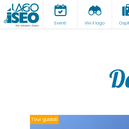
Eventi
Vivi il lago
Ospit
D
Tour guidati