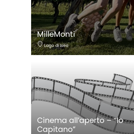
MilleMonti
Lago di Iseo
Cinema all’aperto – “Io
Capitano”