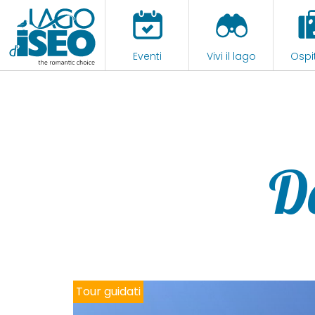
Eventi
Vivi il lago
Ospit
D
Tour guidati