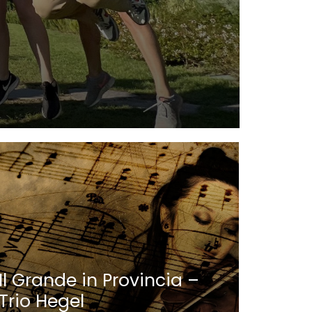
Nauti
Parat
Il Grande in Provincia –
Trio Hegel