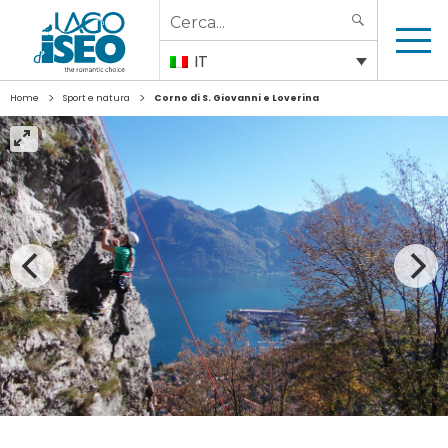
Search
SEARCH
for:
IT
>
>
Home
Sport e natura
Corno di S. Giovanni e Loverina