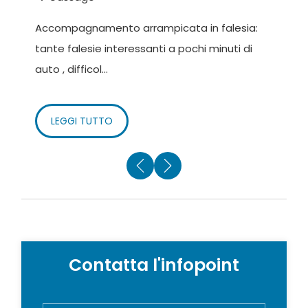
Accompagnamento arrampicata in falesia:
S
tante falesie interessanti a pochi minuti di
(
Foto di: Carlo Piccinelli e Roger Adventure
auto , difficol...
e 
Testi: Roger Adventure
LEGGI TUTTO
Contatta l'infopoint