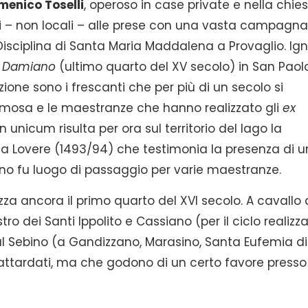
menico Toselli
, operoso in case private e nella chies
ori – non locali – alle prese con una vasta campagna
Disciplina di Santa Maria Maddalena a Provaglio. Ig
 e Damiano
(ultimo quarto del XV secolo) in San Paol
zione sono i frescanti che per più di un secolo si
Lamosa e le maestranze che hanno realizzato gli
ex
 unicum risulta per ora sul territorio del lago la
 a Lovere (1493/94) che testimonia la presenza di u
ino fu luogo di passaggio per varie maestranze.
za ancora il primo quarto del XVI secolo. A cavallo 
ro dei Santi Ippolito e Cassiano (per il ciclo realizz
l Sebino (a Gandizzano, Marasino, Santa Eufemia di
attardati, ma che godono di un certo favore presso