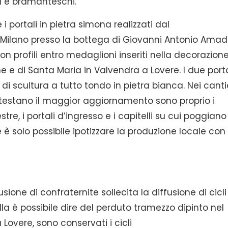
i e bramanteschi.
 portali in pietra simona realizzati dal
a Milano presso la bottega di Giovanni Antonio Amad
on profili entro medaglioni inseriti nella decorazion
ne e di Santa Maria in Valvendra a Lovere. I due porta
 scultura a tutto tondo in pietra bianca. Nei canti
ttestano il maggior aggiornamento sono proprio i
tre, i portali d’ingresso e i capitelli su cui poggiano
è solo possibile ipotizzare la produzione locale con i
sione di confraternite sollecita la diffusione di cicli
ulla è possibile dire del perduto tramezzo dipinto nel
overe, sono conservati i cicli