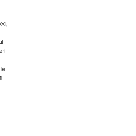
eo,
e
li
eri
 le
l