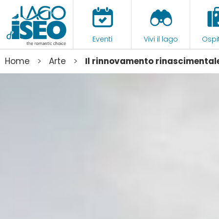
Eventi
Vivi il lago
Ospit
>
>
Home
Arte
Il rinnovamento rinascimentale d