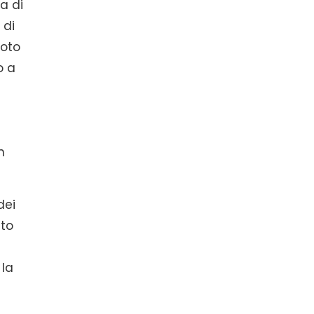
a di
 di
noto
o a
n
dei
ato
 la