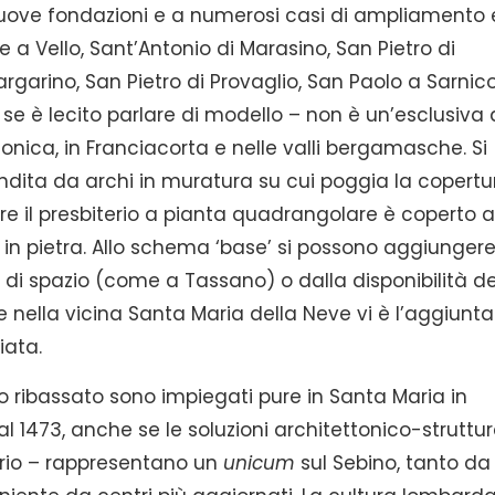
nuove fondazioni e a numerosi casi di ampliamento 
a Vello, Sant’Antonio di Marasino, San Pietro di
rgarino, San Pietro di Provaglio, San Paolo a Sarnico.
se è lecito parlare di modello – non è un’esclusiva 
onica, in Franciacorta e nelle valli bergamasche. Si
ndita da archi in muratura su cui poggia la copertu
re il presbiterio a pianta quadrangolare è coperto 
e in pietra. Allo schema ‘base’ si possono aggiunger
e di spazio (come a Tassano) o dalla disponibilità de
e nella vicina Santa Maria della Neve vi è l’aggiunta
iata.
to ribassato sono impiegati pure in Santa Maria in
l 1473, anche se le soluzioni architettonico-struttur
terio – rappresentano un
unicum
sul Sebino, tanto da