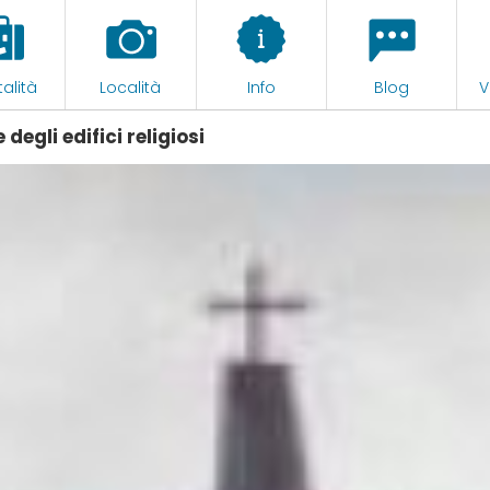
alità
Località
Info
Blog
V
egli edifici religiosi