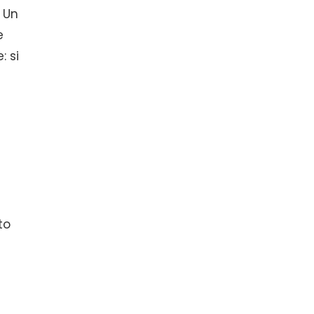
. Un
e
: si
to