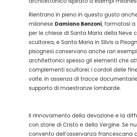
architettonico ispirato a esempi milanes
Rientrano in pieno in questo gusto anche i
milanese
Damiano Benzoni
, formatosi 
per le chiese di Santa Maria della Neve c
scultorea, e Santa Maria in Silvis a Pisog
pisognesi conservano anche rari esempi di
architettonici spesso gli elementi che a
complementi scultorei: i cordoli delle fines
volte. In assenza di tracce documentarie 
supporto di maestranze lombarde.
Il rinnovamento della devozione e la diffu
con storie di Cristo e della Vergine. Se n
convento dell’osservanza francescana a L