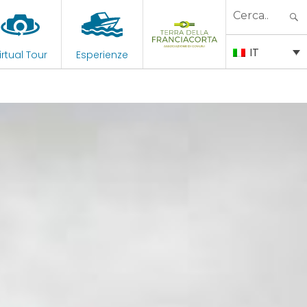
Search
for:
IT
irtual Tour
Esperienze