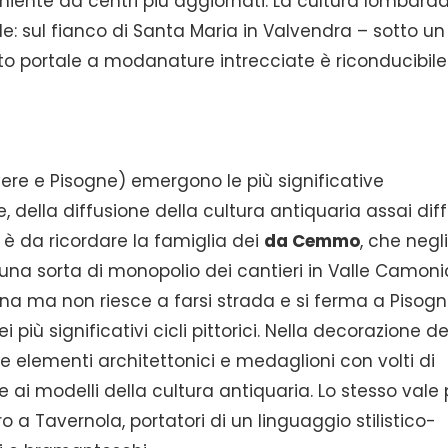
niente da centri più aggiornati. La cultura lombard
e: sul fianco di Santa Maria in Valvendra – sotto un
olito portale a modanature intrecciate è riconducibile
ere e Pisogne) emergono le più significative
e, della diffusione della cultura antiquaria assai dif
 è da ricordare la famiglia dei
da Cemmo
, che negl
una sorta di monopolio dei cantieri in Valle Camon
na ma non riesce a farsi strada e si ferma a Pisogn
 più significativi cicli pittorici. Nella decorazione de
 elementi architettonici e medaglioni con volti di
i modelli della cultura antiquaria. Lo stesso vale p
tro a Tavernola, portatori di un linguaggio stilistico-