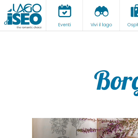
Eventi
Vivi il lago
Ospit
Borg