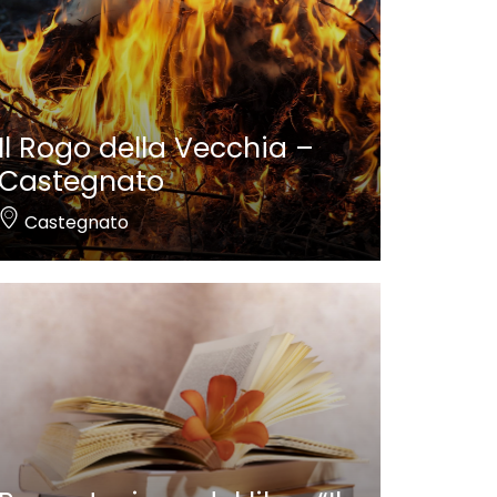
Il Rogo della Vecchia –
Castegnato
Castegnato