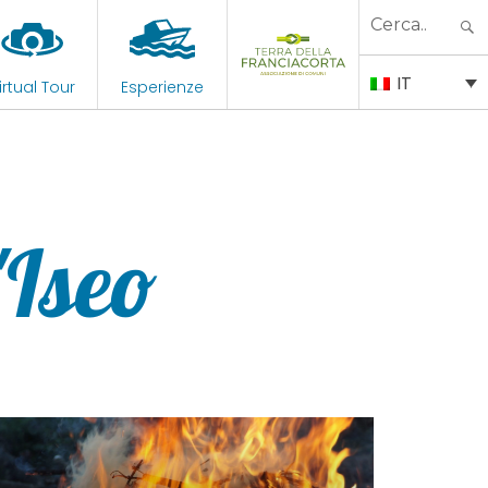
Search
for:
IT
irtual Tour
Esperienze
'Iseo