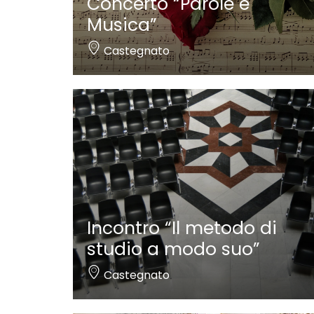
Concerto “Parole e
Musica”
Castegnato
Incontro “Il metodo di
studio a modo suo”
Castegnato