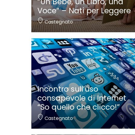
“Un Bebè, un Libro, una
Voce” – Nati per Leggere
Castegnato
Incontro sull’uso
consapevole di Internet
“So quello che clicco!”
Castegnato