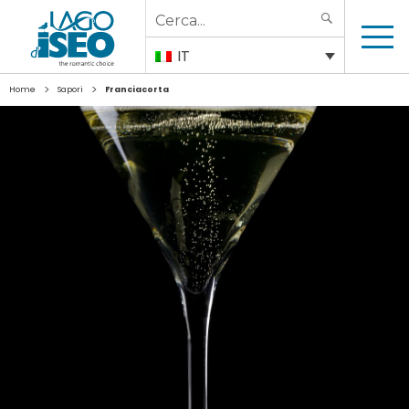
Search
SEARCH
for:
IT
>
>
Home
Sapori
Franciacorta