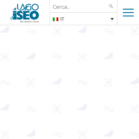
Search
SEARCH
for:
IT