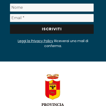
Leggi la Privacy Policy
Riceverai una mail di
conferma.