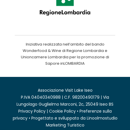
Iniziativa realizzata nell’ambito del bando
Wonderfood & Wine di Regione Lombardia e
Unioncamere Lombardia per la promozione di
Sapore inLOMBARDIA
Associazione Visit Lake Iseo
P.IVA 04040340988 | C.F. 98200490179 | Via
Lungolago Guglielmo Marconi, 2c, 25049 Iseo BS
Privacy Policy
|
Cookie Policy
•
Preferenze sulla
privacy
• Progettato e sviluppato da
Linoolmostudio
Marketing Turistico